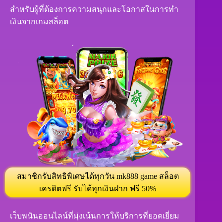
สำหรับผู้ที่ต้องการความสนุกและโอกาสในการทำ
เงินจากเกมสล็อต
สมาชิกรับสิทธิพิเศษได้ทุกวัน mk888 game สล็อต
เครดิตฟรี รับได้ทุกเงินฝาก ฟรี 50%
เว็บพนันออนไลน์ที่มุ่งเน้นการให้บริการที่ยอดเยี่ยม