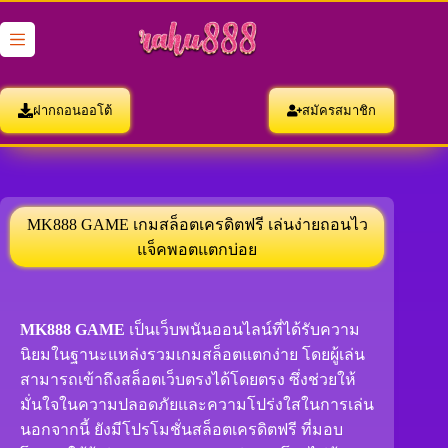
Skip
to
content
ฝากถอนออโต้
สมัครสมาชิก
MK888 GAME เกมสล็อตเครดิตฟรี เล่นง่ายถอนไว
แจ็คพอตแตกบ่อย
MK
888
GAME
เป็นเว็บพนันออนไลน์ที่ได้รับความ
นิยมในฐานะแหล่งรวมเกมสล็อตแตกง่าย โดยผู้เล่น
สามารถเข้าถึงสล็อตเว็บตรงได้โดยตรง ซึ่งช่วยให้
มั่นใจในความปลอดภัยและความโปร่งใสในการเล่น
นอกจากนี้ ยังมีโปรโมชั่นสล็อตเครดิตฟรี ที่มอบ